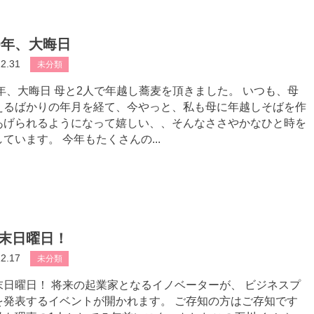
20年、大晦日
12.31
未分類
0年、大晦日 母と2人で年越し蕎麦を頂きました。 いつも、母
えるばかりの年月を経て、今やっと、私も母に年越しそばを作
あげられるようになって嬉しい、、そんなささやかなひと時を
ています。 今年もたくさんの...
末日曜日！
12.17
未分類
末日曜日！ 将来の起業家となるイノベーターが、 ビジネスプ
を発表するイベントが開かれます。 ご存知の方はご存知です