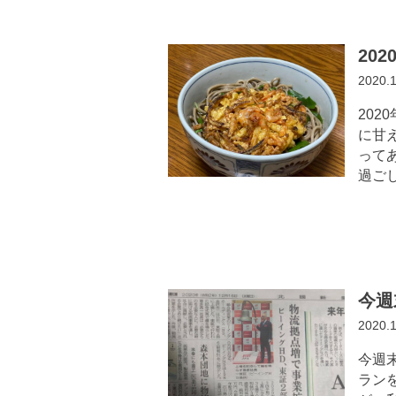
20
2020.
202
に甘
って
過ごし
今週
2020.
今週
ラン