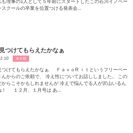
私も理事の1人として５年前にスタートしたこの石川イノベー
ンスクールの卒業を位置つける発表会...
見つけてもらえたかなぁ
12.10
未分類
見つけてもらえたかなぁ ＦａｖｏR ｉｔというフリーペー
さんからのご依頼で、 冷え性についてお話ししました。 この
だからこそかもしれませんが 冷えで悩んでる人が沢山いるん
！ １２月、１月号は あ...