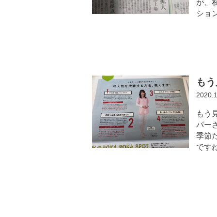
が、
ショ
もう
2020.
もう
パー
季節
ですね