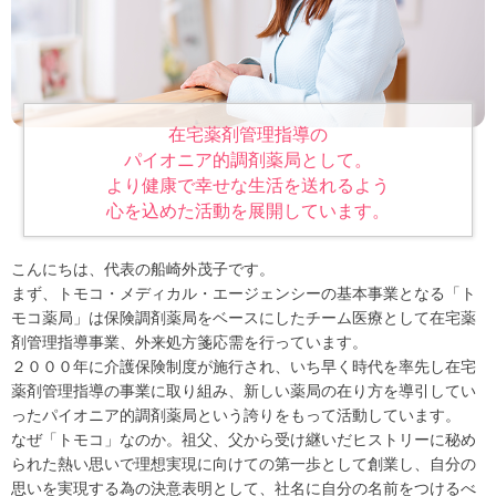
在宅薬剤管理指導の
パイオニア的調剤薬局として。
より健康で幸せな生活を送れるよう
心を込めた活動を展開しています。
こんにちは、代表の船崎外茂子です。
まず、トモコ・メディカル・エージェンシーの基本事業となる「ト
モコ薬局」は保険調剤薬局をベースにしたチーム医療として在宅薬
剤管理指導事業、外来処方箋応需を行っています。
２０００年に介護保険制度が施行され、いち早く時代を率先し在宅
薬剤管理指導の事業に取り組み、新しい薬局の在り方を導引してい
ったパイオニア的調剤薬局という誇りをもって活動しています。
なぜ「トモコ」なのか。祖父、父から受け継いだヒストリーに秘め
られた熱い思いで理想実現に向けての第一歩として創業し、自分の
思いを実現する為の決意表明として、社名に自分の名前をつけるべ