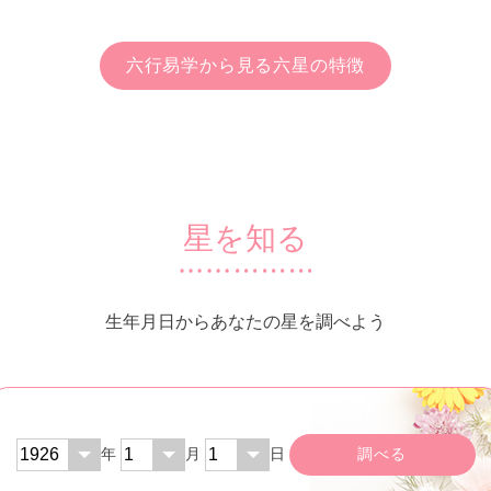
六行易学から見る六星の特徴
星を知る
生年月日からあなたの星を調べよう
年
月
日
調べる