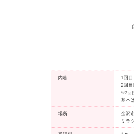
内容
1回
2回
※2回
基本
場所
金沢市
ミラ