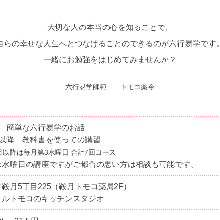
大切な人の本当の心を知ることで、
自らの幸せな人生へとつなげることのできるのが六行易学です
一緒にお勉強をはじめてみませんか？
六行易学師範 トモコ薬令
目 簡単な六行易学のお話
目以降 教科書を使っての講習
目以降は毎月第3水曜日 合計7回コース
は水曜日の講座ですがご都合の悪い方は相談も可能です。
鞍月5丁目225（鞍月トモコ薬局2F）
クルトモコのキッチンスタジオ