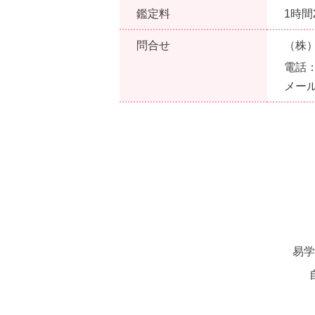
鑑定料
1時間
問合せ
（株
電話
メー
易学