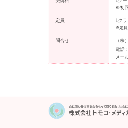
受講料
1クー
※初
定員
1クラ
※定員
問合せ
（株
電話
メー