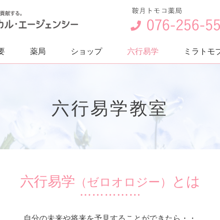
要
薬局
ショップ
六行易学
ミラトモ
六行易学教室
六行易学
とは
（ゼロオロジー）
自分の未来や将来を予見することができたら・・